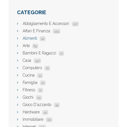
CATEGORIE
Abbigliamento E Accessori
327
Affari E Finanza
349
Alimenti
90
Arte
89
Bambini E Ragazzi
21
Casa
397
Computers
70
Cucina
33
Famiglia
20
Fitness
21
Giochi
24
Gioco D'azzardo
45
Hardware
42
Immobiliare
101
Internet