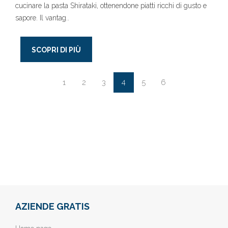
cucinare la pasta Shirataki, ottenendone piatti ricchi di gusto e
sapore. Il vantag..
SCOPRI DI PIÙ
4
1
2
3
5
6
AZIENDE GRATIS