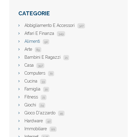
CATEGORIE
Abbigliamento E Accessori
327
Affari E Finanza
349
Alimenti
90
Arte
89
Bambini E Ragazzi
21
Casa
397
Computers
70
Cucina
33
Famiglia
20
Fitness
21
Giochi
24
Gioco D'azzardo
45
Hardware
42
Immobiliare
101
Internet