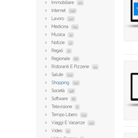
Immobiliare
101
Internet
246
Lavoro
342
Medicina
109
Musica
33
Notizie
33
Regali
21
Regionale
66
Ristoranti E Pizzerie
49
Salute
234
Shopping
252
Società
198
Software
82
Televisione
6
Tempo Libero
133
Viaggi E Vacanze
341
Video
15