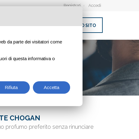
Registrati
Accedi
INSERISCI IL TUO SITO
 web da parte dei visitatori come
uori di questa informativa o
Rifiuta
Accetta
TE CHOGAN
tuo profumo preferito senza rinunciare