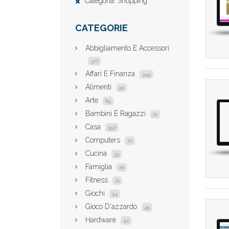
Categoria: Shopping
CATEGORIE
Abbigliamento E Accessori
327
Affari E Finanza
349
Alimenti
90
Arte
89
Bambini E Ragazzi
21
Casa
397
Computers
70
Cucina
33
Famiglia
20
Fitness
21
Giochi
24
Gioco D'azzardo
45
Hardware
42