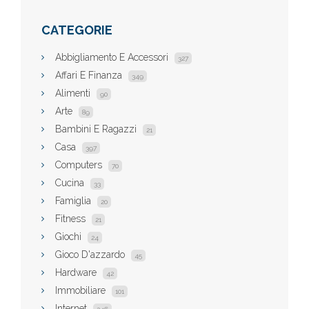
CATEGORIE
Abbigliamento E Accessori
327
Affari E Finanza
349
Alimenti
90
Arte
89
Bambini E Ragazzi
21
Casa
397
Computers
70
Cucina
33
Famiglia
20
Fitness
21
Giochi
24
Gioco D'azzardo
45
Hardware
42
Immobiliare
101
Internet