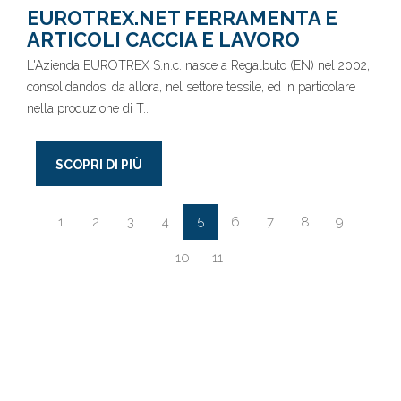
EUROTREX.NET FERRAMENTA E
ARTICOLI CACCIA E LAVORO
L'Azienda EUROTREX S.n.c. nasce a Regalbuto (EN) nel 2002,
consolidandosi da allora, nel settore tessile, ed in particolare
nella produzione di T..
SCOPRI DI PIÙ
5
1
2
3
4
6
7
8
9
10
11