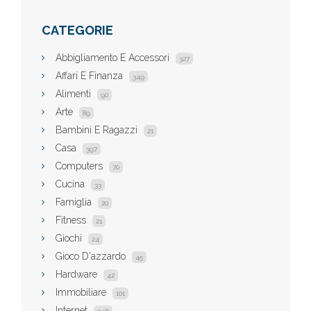
CATEGORIE
Abbigliamento E Accessori
327
Affari E Finanza
349
Alimenti
90
Arte
89
Bambini E Ragazzi
21
Casa
397
Computers
70
Cucina
33
Famiglia
20
Fitness
21
Giochi
24
Gioco D'azzardo
45
Hardware
42
Immobiliare
101
Internet