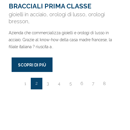
BRACCIALI PRIMA CLASSE
gioielli in acciaio, orologi di lusso, orologi
bresson,
Azienda che commercializza gioielli e orologi di lusso in
acciaio. Grazie al know-how della casa madre francese, la
filiale italiana ? riuscita a..
SCOPRI DI PIÙ
2
1
3
4
5
6
7
8