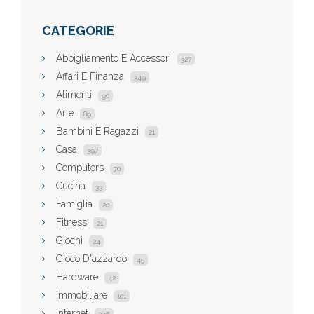
CATEGORIE
Abbigliamento E Accessori
327
Affari E Finanza
349
Alimenti
90
Arte
89
Bambini E Ragazzi
21
Casa
397
Computers
70
Cucina
33
Famiglia
20
Fitness
21
Giochi
24
Gioco D'azzardo
45
Hardware
42
Immobiliare
101
Internet