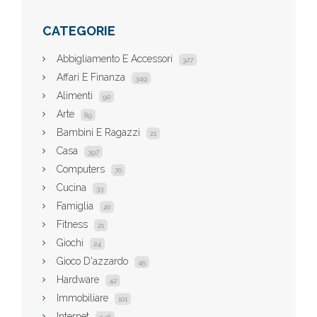
CATEGORIE
Abbigliamento E Accessori
327
Affari E Finanza
349
Alimenti
90
Arte
89
Bambini E Ragazzi
21
Casa
397
Computers
70
Cucina
33
Famiglia
20
Fitness
21
Giochi
24
Gioco D'azzardo
45
Hardware
42
Immobiliare
101
Internet