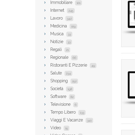
Immobiliare
101
Internet
245
Lavoro
342
Medicina
109
Musica
33
Notizie
33
Regali
21
Regionale
66
Ristoranti E Pizzerie
49
Salute
234
Shopping
252
Società
198
Software
82
Televisione
6
Tempo Libero
133
Viaggi E Vacanze
341
Video
15