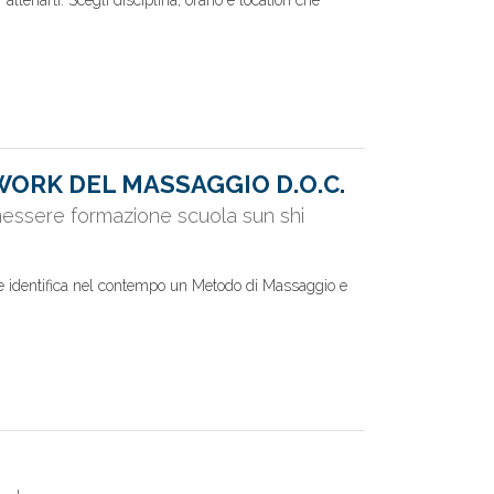
lenarti. Scegli disciplina, orario e location che
ORK DEL MASSAGGIO D.O.C.
essere formazione scuola sun shi
he identifica nel contempo un Metodo di Massaggio e