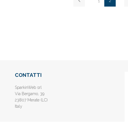
2
1
CONTATTI
SparkinWeb srl
Via Bergamo, 39
23807 Merate (LC)
Italy