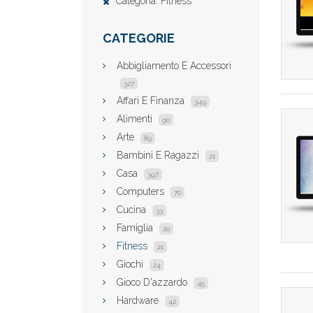
Categoria: Fitness
CATEGORIE
Abbigliamento E Accessori
327
Affari E Finanza
349
Alimenti
90
Arte
89
Bambini E Ragazzi
21
Casa
397
Computers
70
Cucina
33
Famiglia
20
Fitness
21
Giochi
24
Gioco D'azzardo
45
Hardware
42