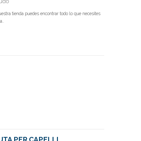
judo
estra tienda puedes encontrar todo lo que necesites
a..
TA PER CAPELLI