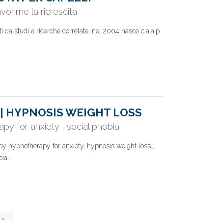
vorirne la ricrescita
nuti da studi e ricerche correlate, nel 2004 nasce c.a.a.p
| HYPNOSIS WEIGHT LOSS
py for anxiety , social phobia
y hypnotherapy for anxiety, hypnosis weight loss ,
ia..