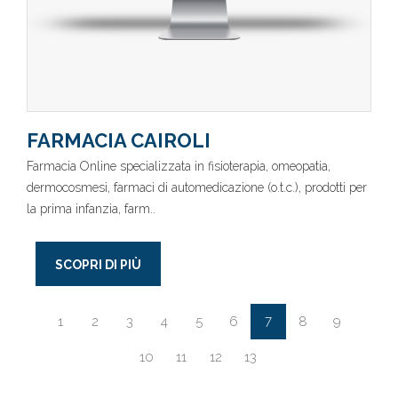
FARMACIA CAIROLI
Farmacia Online specializzata in fisioterapia, omeopatia,
dermocosmesi, farmaci di automedicazione (o.t.c.), prodotti per
la prima infanzia, farm..
SCOPRI DI PIÙ
7
1
2
3
4
5
6
8
9
10
11
12
13