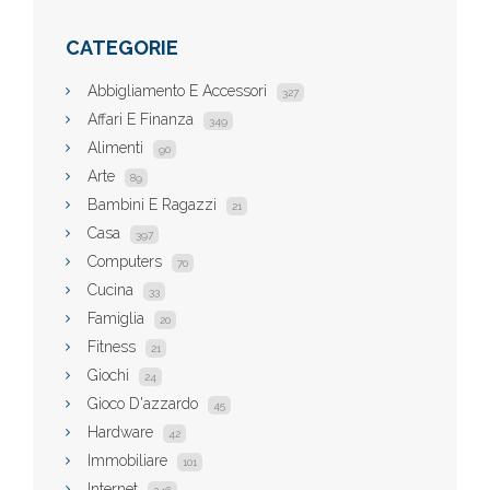
CATEGORIE
Abbigliamento E Accessori
327
Affari E Finanza
349
Alimenti
90
Arte
89
Bambini E Ragazzi
21
Casa
397
Computers
70
Cucina
33
Famiglia
20
Fitness
21
Giochi
24
Gioco D'azzardo
45
Hardware
42
Immobiliare
101
Internet