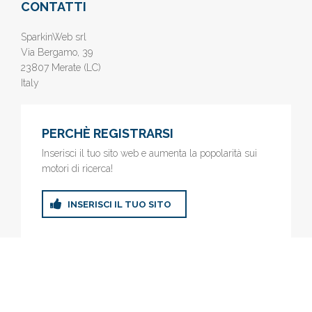
CONTATTI
SparkinWeb srl
Via Bergamo, 39
23807 Merate (LC)
Italy
PERCHÈ REGISTRARSI
Inserisci il tuo sito web e aumenta la popolarità sui
motori di ricerca!
INSERISCI IL TUO SITO
© 2019
www.AziendeGratis.it
- Elenco aziende e imprese online
gratis - Inserisci il tuo sito web e aumenta la popolarità sui motori
di ricerca!