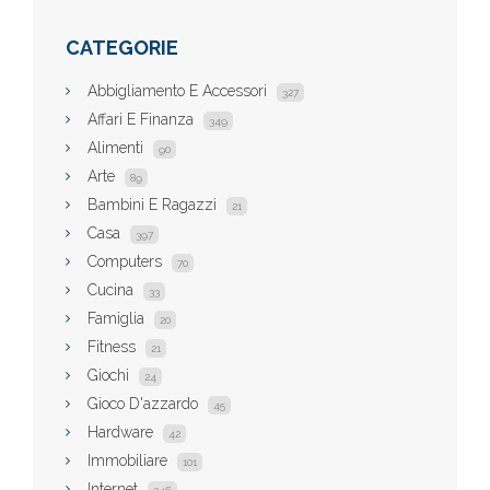
CATEGORIE
Abbigliamento E Accessori
327
Affari E Finanza
349
Alimenti
90
Arte
89
Bambini E Ragazzi
21
Casa
397
Computers
70
Cucina
33
Famiglia
20
Fitness
21
Giochi
24
Gioco D'azzardo
45
Hardware
42
Immobiliare
101
Internet