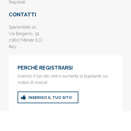
Registrati
CONTATTI
SparkinWeb srl
Via Bergamo, 39
23807 Merate (LC)
Italy
PERCHÈ REGISTRARSI
Inserisci il tuo sito web e aumenta la popolarità sui
motori di ricerca!
INSERISCI IL TUO SITO
© 2019
www.AziendeGratis.it
- Elenco aziende e imprese online