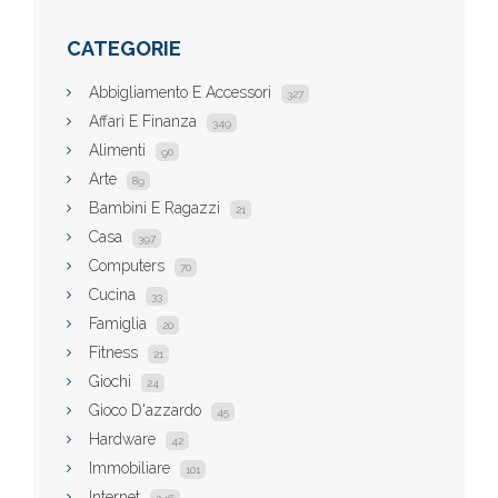
CATEGORIE
Abbigliamento E Accessori
327
Affari E Finanza
349
Alimenti
90
Arte
89
Bambini E Ragazzi
21
Casa
397
Computers
70
Cucina
33
Famiglia
20
Fitness
21
Giochi
24
Gioco D'azzardo
45
Hardware
42
Immobiliare
101
Internet