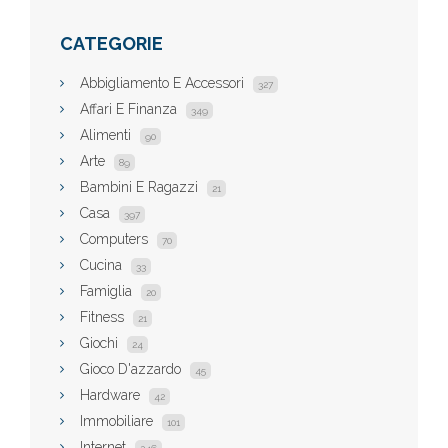
CATEGORIE
Abbigliamento E Accessori
327
Affari E Finanza
349
Alimenti
90
Arte
89
Bambini E Ragazzi
21
Casa
397
Computers
70
Cucina
33
Famiglia
20
Fitness
21
Giochi
24
Gioco D'azzardo
45
Hardware
42
Immobiliare
101
Internet