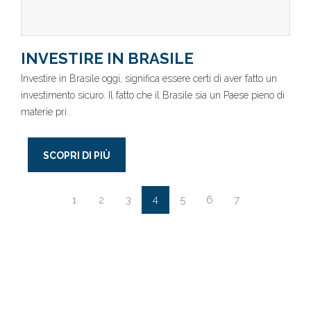
INVESTIRE IN BRASILE
Investire in Brasile oggi, significa essere certi di aver fatto un
investimento sicuro. Il fatto che il Brasile sia un Paese pieno di
materie pri..
SCOPRI DI PIÙ
4
1
2
3
5
6
7