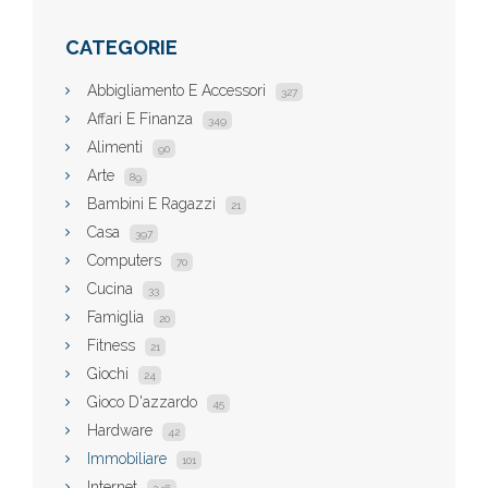
CATEGORIE
Abbigliamento E Accessori
327
Affari E Finanza
349
Alimenti
90
Arte
89
Bambini E Ragazzi
21
Casa
397
Computers
70
Cucina
33
Famiglia
20
Fitness
21
Giochi
24
Gioco D'azzardo
45
Hardware
42
Immobiliare
101
Internet