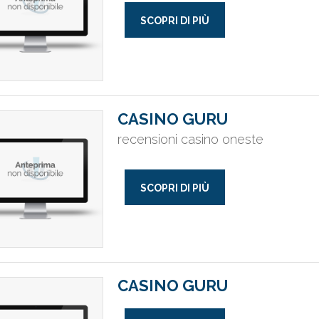
SCOPRI DI PIÙ
CASINO GURU
recensioni casino oneste
SCOPRI DI PIÙ
CASINO GURU