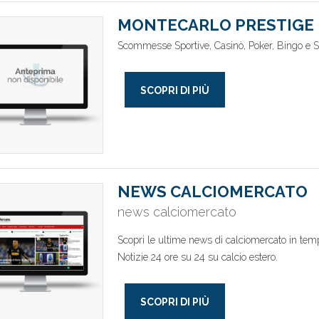
MONTECARLO PRESTIGE
Scommesse Sportive, Casinò, Poker, Bingo e
SCOPRI DI PIÙ
NEWS CALCIOMERCATO
news calciomercato
Scopri le ultime news di calciomercato in temp
Notizie 24 ore su 24 su calcio estero.
SCOPRI DI PIÙ