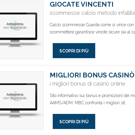
GIOCATE VINCENTI
scommesse calcio metodo infallibil
Calcio scommesse Guarda come si vince con u
scommettere garantisce vincite sicure sia al cal
SCOPRI DI PIÙ
MIGLIORI BONUS CASINÒ
i migliori bonus di casinò online
Sito informativo sui bonus e promozioni dei migli
AAMS/ADM. MBC confronta i migliori sit..
SCOPRI DI PIÙ