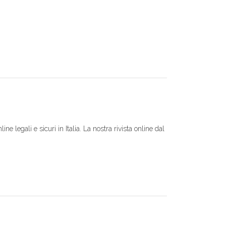
e legali e sicuri in Italia. La nostra rivista online dal