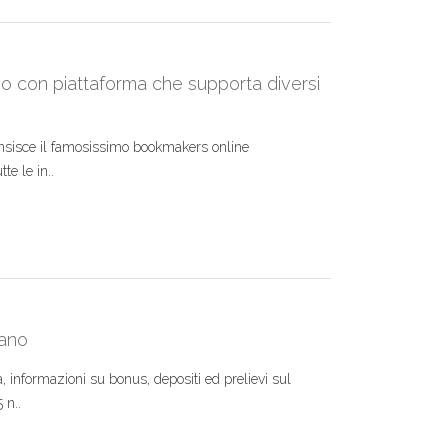
o con piattaforma che supporta diversi
censisce il famosissimo bookmakers online
te le in..
iano
a, informazioni su bonus, depositi ed prelievi sul
 n..