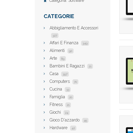
Categoria: Software
CATEGORIE
Abbigliamento E Accessori
327
Affari E Finanza
349
Alimenti
90
Arte
89
Bambini E Ragazzi
21
Casa
397
Computers
70
Cucina
33
Famiglia
20
Fitness
21
Giochi
24
Gioco D'azzardo
45
Hardware
42