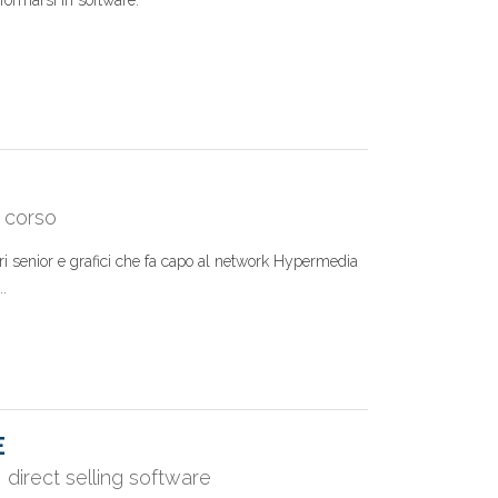
formarsi in software.
 corso
 senior e grafici che fa capo al network Hypermedia
..
E
direct selling software