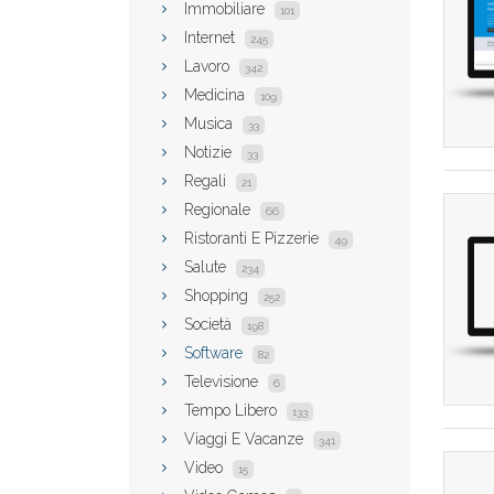
Immobiliare
101
Internet
245
Lavoro
342
Medicina
109
Musica
33
Notizie
33
Regali
21
Regionale
66
Ristoranti E Pizzerie
49
Salute
234
Shopping
252
Società
198
Software
82
Televisione
6
Tempo Libero
133
Viaggi E Vacanze
341
Video
15