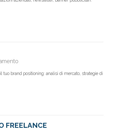
entazioni aziendali, newsletter, banner pubblicitari:
iamento
 tuo brand positioning: analisi di mercato, strategie di
CO FREELANCE