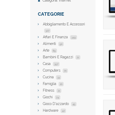
Categoria: Internet
CATEGORIE
Abbigliamento E Accessori
327
Affari E Finanza
349
Alimenti
90
Arte
89
Bambini E Ragazzi
21
Casa
397
Computers
70
Cucina
33
Famiglia
20
Fitness
21
Giochi
24
Gioco D'azzardo
45
Hardware
42