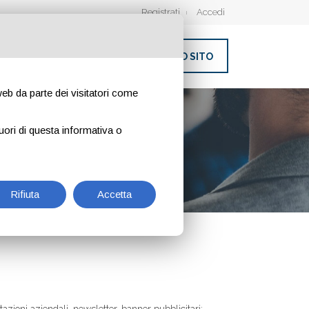
Registrati
Accedi
INSERISCI IL TUO SITO
 web da parte dei visitatori come
uori di questa informativa o
Rifiuta
Accetta