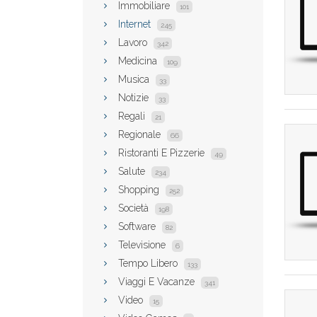
Immobiliare
101
Internet
245
Lavoro
342
Medicina
109
Musica
33
Notizie
33
Regali
21
Regionale
66
Ristoranti E Pizzerie
49
Salute
234
Shopping
252
Società
198
Software
82
Televisione
6
Tempo Libero
133
Viaggi E Vacanze
341
Video
15