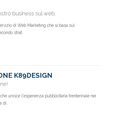
ostro business sul web.
servizio di Web Marketing che si basa sul
condo strat..
ONE K89DESIGN
one!
e unisce l'esperienza pubblicitaria trentennale nei
 di..