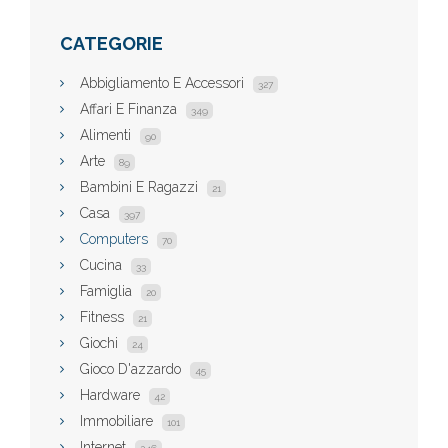
CATEGORIE
Abbigliamento E Accessori
327
Affari E Finanza
349
Alimenti
90
Arte
89
Bambini E Ragazzi
21
Casa
397
Computers
70
Cucina
33
Famiglia
20
Fitness
21
Giochi
24
Gioco D'azzardo
45
Hardware
42
Immobiliare
101
Internet