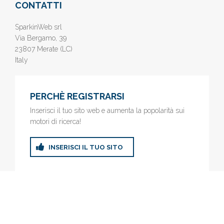
CONTATTI
SparkinWeb srl
Via Bergamo, 39
23807 Merate (LC)
Italy
PERCHÈ REGISTRARSI
Inserisci il tuo sito web e aumenta la popolarità sui
motori di ricerca!
INSERISCI IL TUO SITO
© 2019
www.AziendeGratis.it
- Elenco aziende e imprese online
gratis - Inserisci il tuo sito web e aumenta la popolarità sui motori
di ricerca!