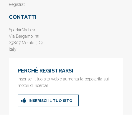
Registrati
CONTATTI
SparkinWeb srl
Via Bergamo, 39
23807 Merate (LC)
Italy
PERCHÈ REGISTRARSI
Inserisci il tuo sito web e aumenta la popolarità sui
motori di ricerca!
INSERISCI IL TUO SITO
© 2019
www.AziendeGratis.it
- Elenco aziende e imprese online