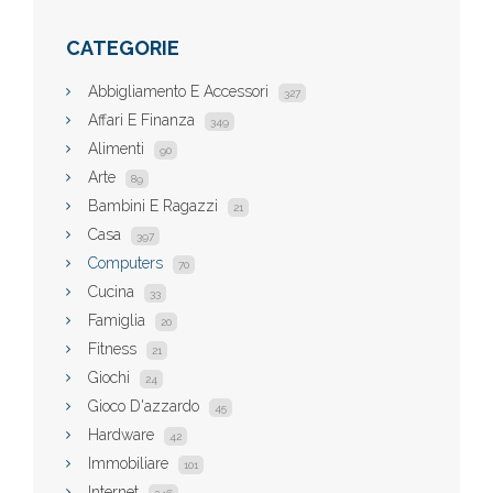
CATEGORIE
Abbigliamento E Accessori
327
Affari E Finanza
349
Alimenti
90
Arte
89
Bambini E Ragazzi
21
Casa
397
Computers
70
Cucina
33
Famiglia
20
Fitness
21
Giochi
24
Gioco D'azzardo
45
Hardware
42
Immobiliare
101
Internet