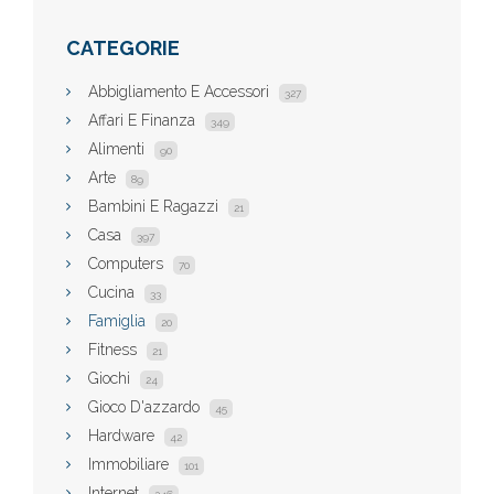
CATEGORIE
Abbigliamento E Accessori
327
Affari E Finanza
349
Alimenti
90
Arte
89
Bambini E Ragazzi
21
Casa
397
Computers
70
Cucina
33
Famiglia
20
Fitness
21
Giochi
24
Gioco D'azzardo
45
Hardware
42
Immobiliare
101
Internet