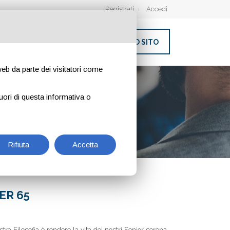
Registrati
Accedi
INSERISCI IL TUO SITO
 web da parte dei visitatori come
uori di questa informativa o
Rifiuta
Accetta
ER 65