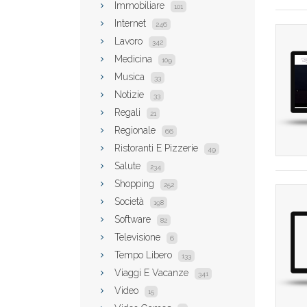
Immobiliare
101
Internet
246
Lavoro
342
Medicina
109
Musica
33
Notizie
33
Regali
21
Regionale
66
Ristoranti E Pizzerie
49
Salute
234
Shopping
252
Società
198
Software
82
Televisione
6
Tempo Libero
133
Viaggi E Vacanze
341
Video
15