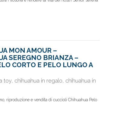
ra Filosofia è rendere la vita dei nostri Senior serena
UA MON AMOUR –
A SEREGNO BRIANZA –
ELO CORTO E PELO LUNGO A
 toy, chihuahua in regalo, chihuahua in
o, riproduzione e vendita di cuccioli Chihuahua Pelo