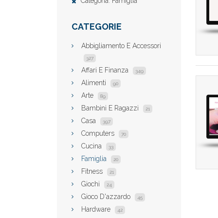
Categoria: Famiglia
CATEGORIE
Abbigliamento E Accessori
327
Affari E Finanza
349
Alimenti
90
Arte
89
Bambini E Ragazzi
21
Casa
397
Computers
70
Cucina
33
Famiglia
20
Fitness
21
Giochi
24
Gioco D'azzardo
45
Hardware
42