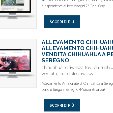
AL.BA è una Casa Famiglia per over 65. La nost
e rispondente ai loro bisogni.?? Ogni Osp..
SCOPRI DI PIÙ
ALLEVAMENTO CHIHUAH
ALLEVAMENTO CHIHUAHU
VENDITA CHIHUAHUA A P
SEREGNO
chihuahua, chiwawa toy, chihuahua
vendita, cuccioli chiwawa, ..
Allevamento Amatoriale di Chihuahua a Seregn
corto e lungo a Seregno (Monza Brianza)
SCOPRI DI PIÙ