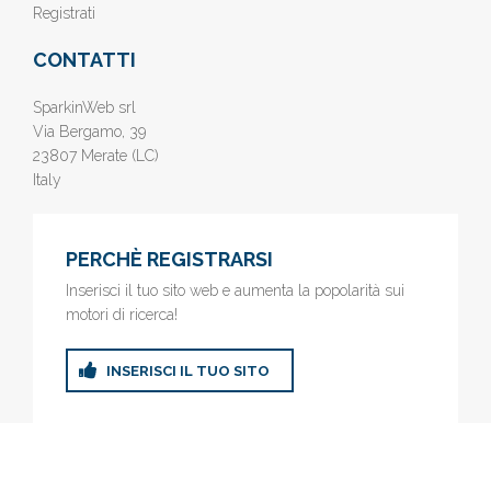
Registrati
CONTATTI
SparkinWeb srl
Via Bergamo, 39
23807 Merate (LC)
Italy
PERCHÈ REGISTRARSI
Inserisci il tuo sito web e aumenta la popolarità sui
motori di ricerca!
INSERISCI IL TUO SITO
© 2019
www.AziendeGratis.it
- Elenco aziende e imprese online