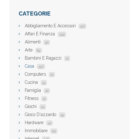
CATEGORIE
Abbigliamento E Accessori
327
Affari E Finanza
349
Alimenti
90
Arte
89
Bambini E Ragazzi
21
Casa
397
Computers
70
Cucina
33
Famiglia
20
Fitness
21
Giochi
24
Gioco D'azzardo
45
Hardware
42
Immobiliare
101
Internet