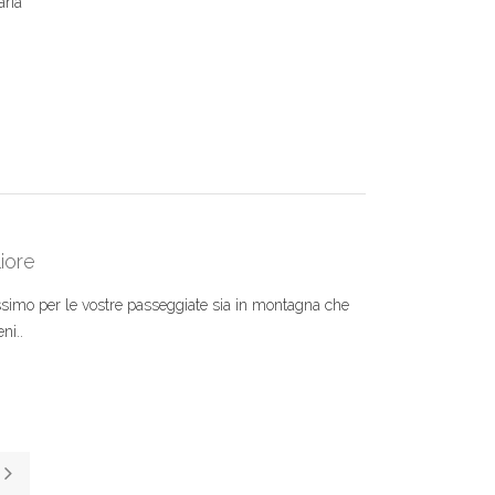
aria
liore
simo per le vostre passeggiate sia in montagna che
ni..