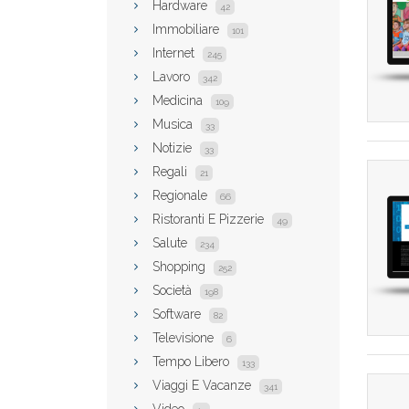
Hardware
42
Immobiliare
101
Internet
245
Lavoro
342
Medicina
109
Musica
33
Notizie
33
Regali
21
Regionale
66
Ristoranti E Pizzerie
49
Salute
234
Shopping
252
Società
198
Software
82
Televisione
6
Tempo Libero
133
Viaggi E Vacanze
341