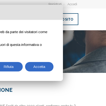
Registrati
Accedi
INSERISCI IL TUO SITO
 web da parte dei visitatori come
uori di questa informativa o
Rifiuta
Accetta
IONE