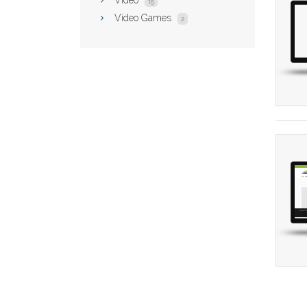
Video
15
Video Games
2