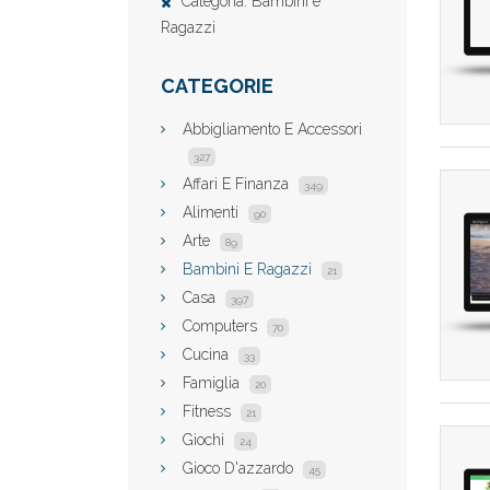
Categoria: Bambini e
Ragazzi
CATEGORIE
Abbigliamento E Accessori
327
Affari E Finanza
349
Alimenti
90
Arte
89
Bambini E Ragazzi
21
Casa
397
Computers
70
Cucina
33
Famiglia
20
Fitness
21
Giochi
24
Gioco D'azzardo
45