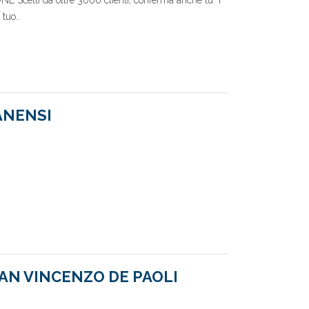
elti da oltre 3000 clienti, conferma anche tu "I
 tuo..
ANENSI
SAN VINCENZO DE PAOLI