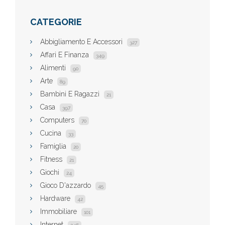
CATEGORIE
Abbigliamento E Accessori
327
Affari E Finanza
349
Alimenti
90
Arte
89
Bambini E Ragazzi
21
Casa
397
Computers
70
Cucina
33
Famiglia
20
Fitness
21
Giochi
24
Gioco D'azzardo
45
Hardware
42
Immobiliare
101
Internet