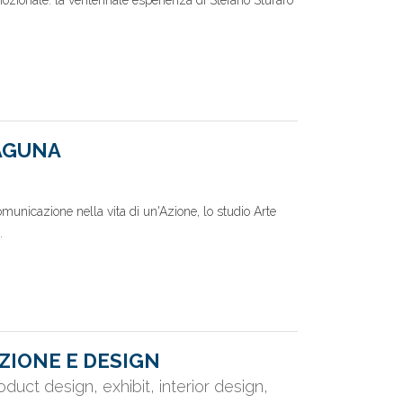
mozionale: la ventennale esperienza di Stefano Sturaro
LAGUNA
omunicazione nella vita di un'Azione, lo studio Arte
.
ZIONE E DESIGN
duct design, exhibit, interior design,