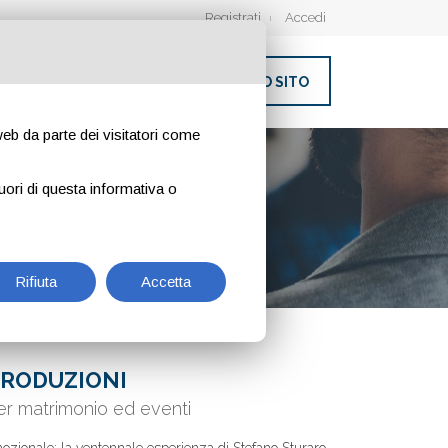
Registrati
Accedi
INSERISCI IL TUO SITO
 web da parte dei visitatori come
uori di questa informativa o
Rifiuta
Accetta
PRODUZIONI
per matrimonio ed eventi