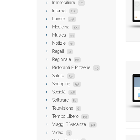
Immobiliare
101
Internet
246
Lavoro
342
Medicina
109
Musica
33
Notizie
33
Regali
21
Regionale
66
Ristoranti E Pizzerie
49
Salute
234
Shopping
252
Società
198
Software
82
Televisione
6
Tempo Libero
133
Viaggi E Vacanze
341
Video
15