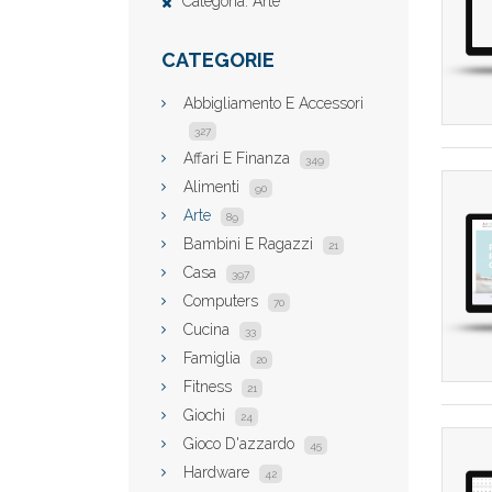
Categoria: Arte
CATEGORIE
Abbigliamento E Accessori
327
Affari E Finanza
349
Alimenti
90
Arte
89
Bambini E Ragazzi
21
Casa
397
Computers
70
Cucina
33
Famiglia
20
Fitness
21
Giochi
24
Gioco D'azzardo
45
Hardware
42