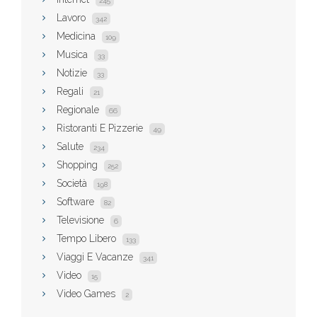
245
Lavoro
342
Medicina
109
Musica
33
Notizie
33
Regali
21
Regionale
66
Ristoranti E Pizzerie
49
Salute
234
Shopping
252
Società
198
Software
82
Televisione
6
Tempo Libero
133
Viaggi E Vacanze
341
Video
15
Video Games
2