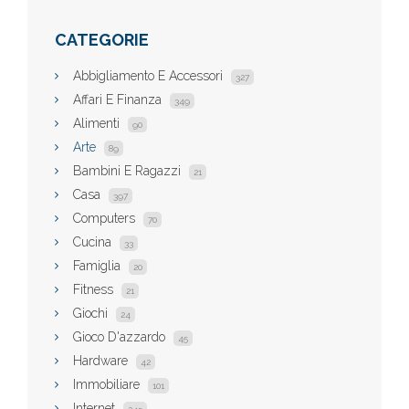
CATEGORIE
Abbigliamento E Accessori
327
Affari E Finanza
349
Alimenti
90
Arte
89
Bambini E Ragazzi
21
Casa
397
Computers
70
Cucina
33
Famiglia
20
Fitness
21
Giochi
24
Gioco D'azzardo
45
Hardware
42
Immobiliare
101
Internet