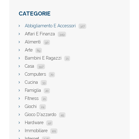
CATEGORIE
Abbigliamento E Accessori
327
Affari E Finanza
349
Alimenti
90
Arte
89
Bambini E Ragazzi
21
Casa
397
Computers
70
Cucina
33
Famiglia
20
Fitness
21
Giochi
24
Gioco D'azzardo
45
Hardware
42
Immobiliare
101
Internet