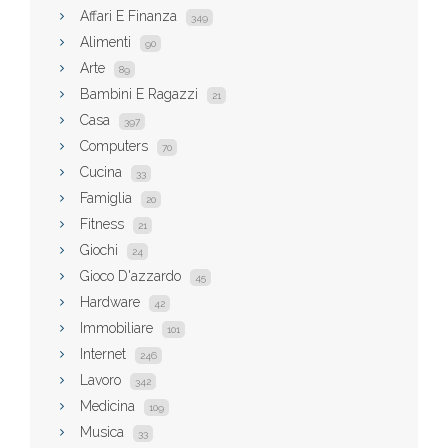
Affari E Finanza
349
Alimenti
90
Arte
89
Bambini E Ragazzi
21
Casa
397
Computers
70
Cucina
33
Famiglia
20
Fitness
21
Giochi
24
Gioco D'azzardo
45
Hardware
42
Immobiliare
101
Internet
246
Lavoro
342
Medicina
109
Musica
33