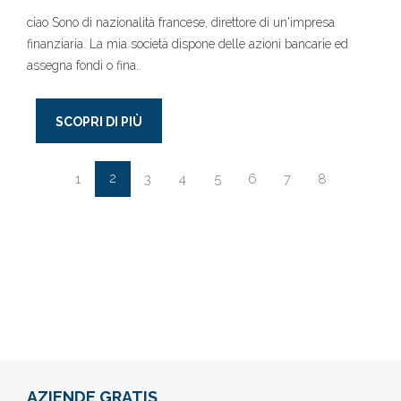
ciao Sono di nazionalità francese, direttore di un'impresa
finanziaria. La mia società dispone delle azioni bancarie ed
assegna fondi o fina..
SCOPRI DI PIÙ
2
1
3
4
5
6
7
8
AZIENDE GRATIS