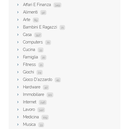
Affari E Finanza
349
Alimenti
90
Arte
89
Bambini E Ragazzi
21
Casa
397
Computers
70
Cucina
33
Famiglia
20
Fitness
21
Giochi
24
Gioco D'azzardo
45
Hardware
42
Immobiliare
101
Internet
246
Lavoro
342
Medicina
109
Musica
33