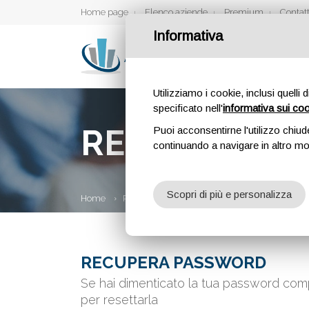
Home page
Elenco aziende
Premium
Contatt
Informativa
Utilizziamo i cookie, inclusi quelli 
specificato nell'
informativa sui co
RECUPERA P
Puoi acconsentirne l'utilizzo chiud
continuando a navigare in altro m
Scopri di più e personalizza
Home
Recupera Password
RECUPERA PASSWORD
Se hai dimenticato la tua password compi
per resettarla