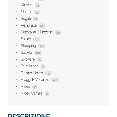
Musica
33
Notizie
33
Regali
21
Regionale
66
Ristoranti E Pizzerie
49
Salute
234
Shopping
252
Società
198
Software
82
Televisione
6
Tempo Libero
133
Viaggi E Vacanze
341
Video
15
Video Games
2
DESCRIZIONE