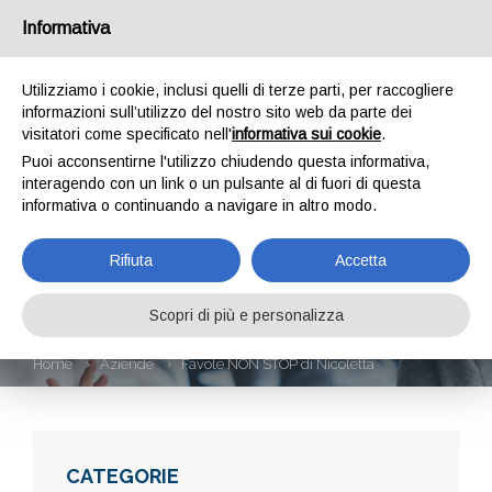
Informativa
Utilizziamo i cookie, inclusi quelli di terze parti, per raccogliere
informazioni sull’utilizzo del nostro sito web da parte dei
visitatori come specificato nell'
informativa sui cookie
.
Puoi acconsentirne l'utilizzo chiudendo questa informativa,
interagendo con un link o un pulsante al di fuori di questa
informativa o continuando a navigare in altro modo.
FAVOLE NON STOP
Rifiuta
Accetta
DI NICOLETTA
Scopri di più e personalizza
Home
Aziende
Favole NON STOP di Nicoletta
CATEGORIE