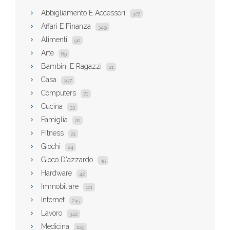
Abbigliamento E Accessori
327
Affari E Finanza
349
Alimenti
90
Arte
89
Bambini E Ragazzi
21
Casa
397
Computers
70
Cucina
33
Famiglia
20
Fitness
21
Giochi
24
Gioco D'azzardo
45
Hardware
42
Immobiliare
101
Internet
245
Lavoro
342
Medicina
109