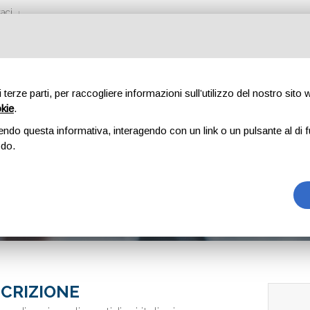
aci
di terze parti, per raccogliere informazioni sull’utilizzo del nostro sito
okie
.
TIDIANI ITALIANI
endo questa informativa, interagendo con un link o un pulsante al di f
odo.
e e del mondo
CRIZIONE