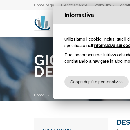
Home page
Elenco aziende
Premium
Contatt
Informativa
Utilizziamo i cookie, inclusi quelli 
specificato nell'
informativa sui co
GIORNALI QUO
Puoi acconsentirne l'utilizzo chiud
continuando a navigare in altro m
DEL MONDO
Scopri di più e personalizza
Home
Aziende
Giornali Quotidiani italiani onlin
DES