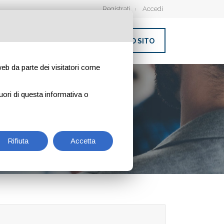
Registrati
Accedi
INSERISCI IL TUO SITO
 web da parte dei visitatori come
 ONLINE E
uori di questa informativa o
Rifiuta
Accetta