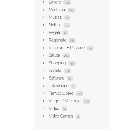
Lavoro
342
Medicina
109
Musica
33
Notizie
33
Regali
21
Regionale
66
Ristoranti E Pizzerie
49
Salute
234
Shopping
252
Società
198
Software
82
Televisione
6
Tempo Libero
133
Viaggi E Vacanze
341
Video
15
Video Games
2