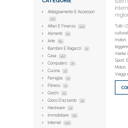
CATEGORIE
tutti 
intern
Abbigliamento E Accessori
regio
327
Affari E Finanza
Tutti i 
349
cultural
Alimenti
90
motori, 
Arte
89
leggere 
Bambini E Ragazzi
21
media in
Casa
397
Sport, 
Computers
70
Motori, 
Cucina
33
Viaggi 
Famiglia
20
Fitness
21
CO
Giochi
24
Gioco D'azzardo
45
Hardware
42
Immobiliare
101
Internet
246