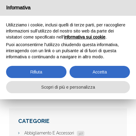
Informativa
Utilizziamo i cookie, inclusi quelli di terze parti, per raccogliere
informazioni sull’utilizzo del nostro sito web da parte dei
visitatori come specificato nell'
informativa sui cookie
.
Puoi acconsentirne l'utilizzo chiudendo questa informativa,
interagendo con un link o un pulsante al di fuori di questa
informativa o continuando a navigare in altro modo.
DUDA TRASLOCHI
Rifiuta
Accetta
Scopri di più e personalizza
Home
Aziende
DUDA Traslochi
CATEGORIE
Abbigliamento E Accessori
327