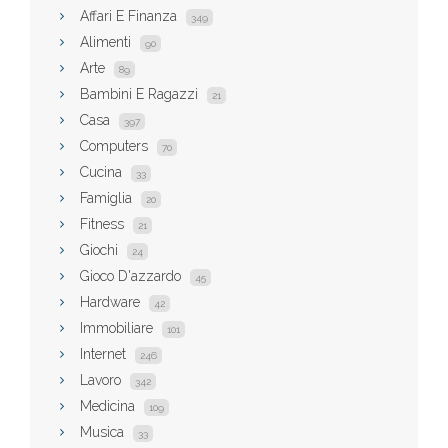
Affari E Finanza
349
Alimenti
90
Arte
89
Bambini E Ragazzi
21
Casa
397
Computers
70
Cucina
33
Famiglia
20
Fitness
21
Giochi
24
Gioco D'azzardo
45
Hardware
42
Immobiliare
101
Internet
246
Lavoro
342
Medicina
109
Musica
33