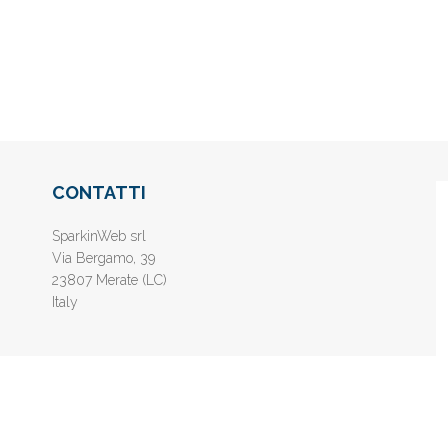
CONTATTI
SparkinWeb srl
Via Bergamo, 39
23807 Merate (LC)
Italy
nline gratis - Inserisci il tuo sito web e aumenta la popolarità sui motori di 