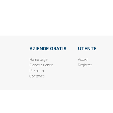
AZIENDE GRATIS
UTENTE
Home page
Accedi
Elenco aziende
Registrati
Premium
Contattaci
© 2019
www.AziendeGratis.it
- Elenco aziende e imprese o