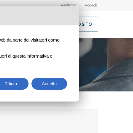
Registrati
Accedi
INSERISCI IL TUO SITO
 web da parte dei visitatori come
uori di questa informativa o
Rifiuta
Accetta