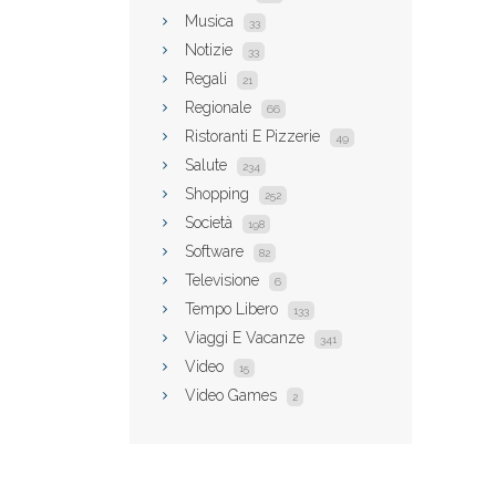
Musica
33
Notizie
33
Regali
21
Regionale
66
Ristoranti E Pizzerie
49
Salute
234
Shopping
252
Società
198
Software
82
Televisione
6
Tempo Libero
133
Viaggi E Vacanze
341
Video
15
Video Games
2