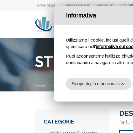
Home page
Elenco aziende
Premium
Contatt
Informativa
Utilizziamo i cookie, inclusi quelli 
specificato nell'
informativa sui co
STUDIO NOT
Puoi acconsentirne l'utilizzo chiud
continuando a navigare in altro m
Scopri di più e personalizza
Home
Aziende
Studio notturno
DES
CATEGORIE
fattu