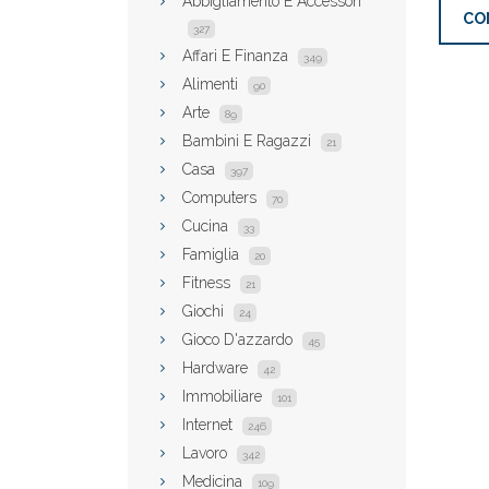
Abbigliamento E Accessori
CO
327
Affari E Finanza
349
Alimenti
90
Arte
89
Bambini E Ragazzi
21
Casa
397
Computers
70
Cucina
33
Famiglia
20
Fitness
21
Giochi
24
Gioco D'azzardo
45
Hardware
42
Immobiliare
101
Internet
246
Lavoro
342
Medicina
109