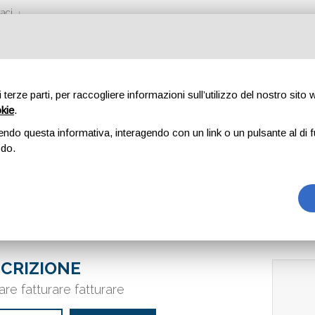
aci
di terze parti, per raccogliere informazioni sull’utilizzo del nostro sito
okie
.
TURNO
endo questa informativa, interagendo con un link o un pulsante al di f
odo.
CRIZIONE
rare fatturare fatturare