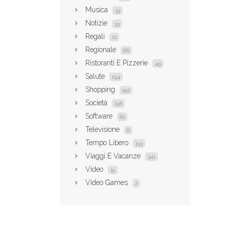
Musica
33
Notizie
33
Regali
21
Regionale
66
Ristoranti E Pizzerie
49
Salute
234
Shopping
252
Società
198
Software
82
Televisione
6
Tempo Libero
133
Viaggi E Vacanze
341
Video
15
Video Games
2