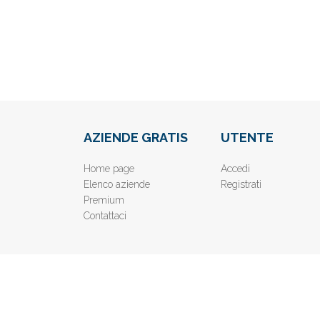
AZIENDE GRATIS
UTENTE
Home page
Accedi
Elenco aziende
Registrati
Premium
Contattaci
© 2019
www.AziendeGratis.it
- Elenco aziende e imprese o