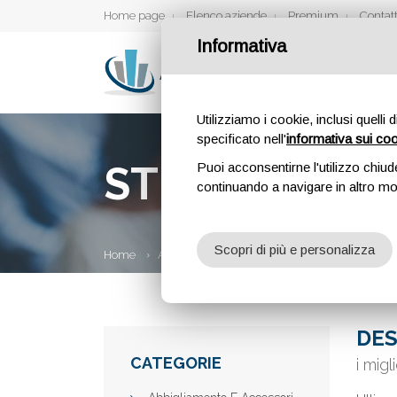
Home page
Elenco aziende
Premium
Contatt
Informativa
Utilizziamo i cookie, inclusi quelli 
specificato nell'
informativa sui co
STUDIO DENT
Puoi acconsentirne l'utilizzo chiud
continuando a navigare in altro m
Scopri di più e personalizza
Home
Aziende
Studio dentistico Adriatico
DES
CATEGORIE
i migl