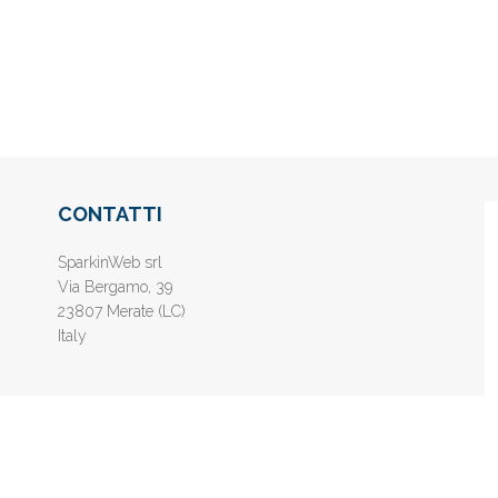
CONTATTI
SparkinWeb srl
Via Bergamo, 39
23807 Merate (LC)
Italy
nline gratis - Inserisci il tuo sito web e aumenta la popolarità sui motori di 