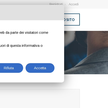
Registrati
Accedi
INSERISCI IL TUO SITO
 web da parte dei visitatori come
O
uori di questa informativa o
Rifiuta
Accetta