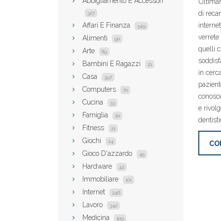
Abbigliamento E Accessori
Ultimam
di recar
327
Affari E Finanza
interne
349
verrete 
Alimenti
90
quelli 
Arte
89
soddisf
Bambini E Ragazzi
21
in cerc
Casa
397
paziente
Computers
70
conosce
Cucina
33
e rivol
Famiglia
20
dentisti
Fitness
21
Giochi
24
CO
Gioco D'azzardo
45
Hardware
42
Immobiliare
101
Internet
246
Lavoro
342
Medicina
109