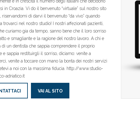
ente e in crescita il numero degli italiani che decidono
si in Croazia. Vi do il benvenuto “virtuale” sul nostro sito
t, riservandomi di darvi il benvenuto “da vivo” quando
a trovarci nel nostro studio! I nostri affezionati pazienti,
che curiamo gia da tempo, sanno bene che il loro sorriso
atto e smagliante e la ragione del nostro lavoro. A chi e
a di un dentista che sappia comprendere il proprio
 e sappia restituirgli il sorriso, diciamo: venite a
rci, venite a toccare con mano la bonta dei nostri servizi
getevi a noi con la massima fiducia. http://www.studio-
co-adriatico.it
NTATTACI
VAI AL SITO