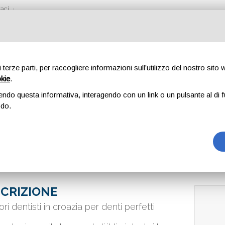
aci
di terze parti, per raccogliere informazioni sull’utilizzo del nostro sito
okie
.
ISTICO ADRIATIC
endo questa informativa, interagendo con un link o un pulsante al di f
odo.
CRIZIONE
iori dentisti in croazia per denti perfetti