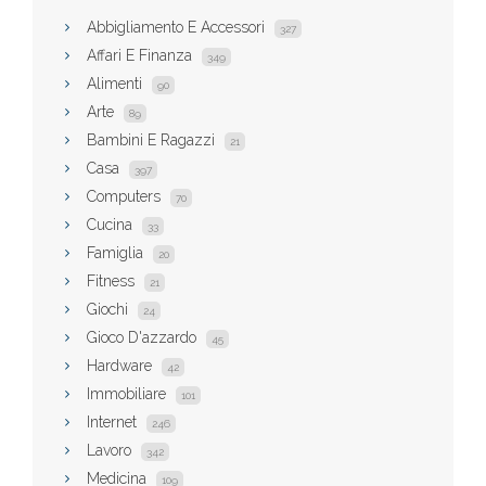
Abbigliamento E Accessori
327
Affari E Finanza
349
Alimenti
90
Arte
89
Bambini E Ragazzi
21
Casa
397
Computers
70
Cucina
33
Famiglia
20
Fitness
21
Giochi
24
Gioco D'azzardo
45
Hardware
42
Immobiliare
101
Internet
246
Lavoro
342
Medicina
109