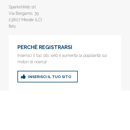
SparkinWeb srl
Via Bergamo, 39
23807 Merate (LC)
Italy
PERCHÈ REGISTRARSI
Inserisci il tuo sito web e aumenta la popolarità sui
motori di ricerca!
INSERISCI IL TUO SITO
© 2019
www.AziendeGratis.it
- Elenco aziende e imprese online
gratis - Inserisci il tuo sito web e aumenta la popolarità sui motori
di ricerca!
Privacy Policy
|
Cookie Policy
(Personalizza)