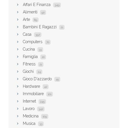
Affari E Finanza
349
Alimenti
90
Arte
89
Bambini E Ragazzi
21
Casa
397
Computers
70
Cucina
33
Famiglia
20
Fitness
21
Giochi
24
Gioco D'azzardo
45
Hardware
42
Immobiliare
101
Internet
245
Lavoro
342
Medicina
109
Musica
33