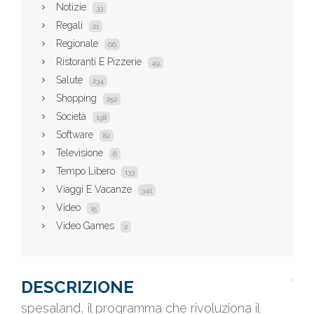
Notizie
33
Regali
21
Regionale
66
Ristoranti E Pizzerie
49
Salute
234
Shopping
252
Società
198
Software
82
Televisione
6
Tempo Libero
133
Viaggi E Vacanze
341
Video
15
Video Games
2
DESCRIZIONE
spesaland, il programma che rivoluziona il