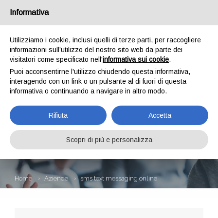
Informativa
Utilizziamo i cookie, inclusi quelli di terze parti, per raccogliere
informazioni sull’utilizzo del nostro sito web da parte dei
visitatori come specificato nell'
informativa sui cookie
.
Puoi acconsentirne l'utilizzo chiudendo questa informativa,
interagendo con un link o un pulsante al di fuori di questa
informativa o continuando a navigare in altro modo.
SMS TEXT
Rifiuta
Accetta
MESSAGING
ONLINE
Scopri di più e personalizza
Home
Aziende
sms text messaging online