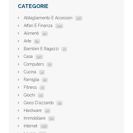
CATEGORIE
Abbigliamento E Accessori
327
Affari E Finanza
349
Alimenti
90
Arte
89
Bambini E Ragazzi
21
Casa
397
Computers
70
Cucina
33
Famiglia
20
Fitness
21
Giochi
24
Gioco D'azzardo
45
Hardware
42
Immobiliare
101
Internet
246