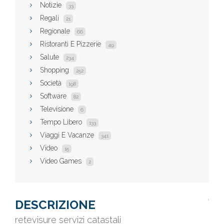
Notizie
33
Regali
21
Regionale
66
Ristoranti E Pizzerie
49
Salute
234
Shopping
252
Società
198
Software
82
Televisione
6
Tempo Libero
133
Viaggi E Vacanze
341
Video
15
Video Games
2
DESCRIZIONE
retevisure servizi catastali