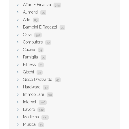
Affari E Finanza
349
Alimenti
90
Arte
89
Bambini E Ragazzi
21
Casa
397
Computers
70
Cucina
33
Famiglia
20
Fitness
21
Giochi
24
Gioco D'azzardo
45
Hardware
42
Immobiliare
101
Internet
246
Lavoro
342
Medicina
109
Musica
33