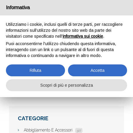
Informativa
Utilizziamo i cookie, inclusi quelli di terze parti, per raccogliere
informazioni sull’utilizzo del nostro sito web da parte dei
visitatori come specificato nell'
informativa sui cookie
.
Puoi acconsentirne l'utilizzo chiudendo questa informativa,
interagendo con un link o un pulsante al di fuori di questa
informativa o continuando a navigare in altro modo.
RETEVISURE
Rifiuta
Accetta
Scopri di più e personalizza
Home
Aziende
Retevisure
CATEGORIE
Abbigliamento E Accessori
327