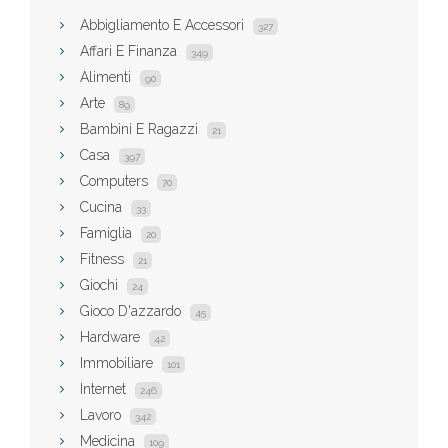
Abbigliamento E Accessori
327
Affari E Finanza
349
Alimenti
90
Arte
89
Bambini E Ragazzi
21
Casa
397
Computers
70
Cucina
33
Famiglia
20
Fitness
21
Giochi
24
Gioco D'azzardo
45
Hardware
42
Immobiliare
101
Internet
246
Lavoro
342
Medicina
109