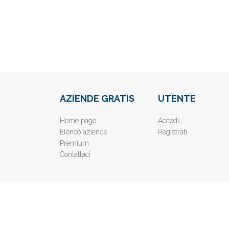
AZIENDE GRATIS
UTENTE
Home page
Accedi
Elenco aziende
Registrati
Premium
Contattaci
© 2019
www.AziendeGratis.it
- Elenco aziende e imprese o