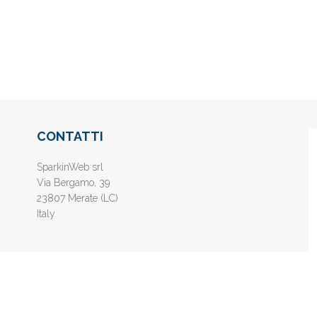
CONTATTI
SparkinWeb srl
Via Bergamo, 39
23807 Merate (LC)
Italy
nline gratis - Inserisci il tuo sito web e aumenta la popolarità sui motori di 