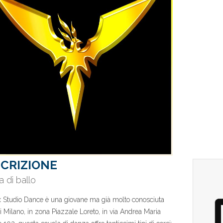
CRIZIONE
a di ballo
 Studio Dance è una giovane ma già molto conosciuta
di Milano, in zona Piazzale Loreto, in via Andrea Maria