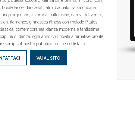
103, questa scuola di danza offre tantissimi tipi di corsi:
, breakdance, dancehall, afro, bachata, salsa cubana,
tango argentino, kizomba, ballo liscio, danza del ventre,
fusion, flamenco, ginnastica fitness con metodo Pilates,
classica, contemporanea, danza moderna e tantissime
iscipline di danza, ogni anno con novità alternative pronte
are sempre il nostro pubblico molto soddisfatto.
NTATTACI
VAI AL SITO