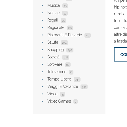
Ampère 
Musica
33
hip hop
Notizie
rumba, 
33
Regali
tribal 
21
danza 
Regionale
66
altre d
Ristoranti E Pizzerie
49
a lasci
Salute
234
Shopping
252
CO
Società
198
Software
82
Televisione
6
Tempo Libero
133
Viaggi E Vacanze
341
Video
15
Video Games
2