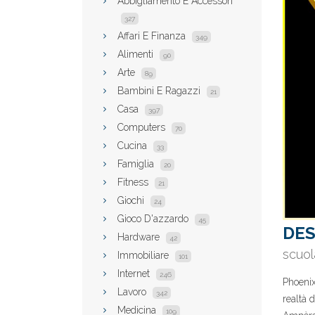
Abbigliamento E Accessori
327
Affari E Finanza
349
Alimenti
90
Arte
89
Bambini E Ragazzi
21
Casa
397
Computers
70
Cucina
33
Famiglia
20
Fitness
21
Giochi
24
Gioco D'azzardo
45
DES
Hardware
42
scuol
Immobiliare
101
Internet
246
Phoenix
Lavoro
342
realtà 
Medicina
109