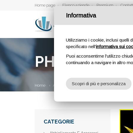
Home page
Elenco aziende
Premium
Contatt
Informativa
Utilizziamo i cookie, inclusi quelli 
specificato nell'
informativa sui co
PHOENIX STU
Puoi acconsentirne l'utilizzo chiud
continuando a navigare in altro m
Scopri di più e personalizza
Home
Aziende
Phoenix Studio Dance a.s.d.
CATEGORIE