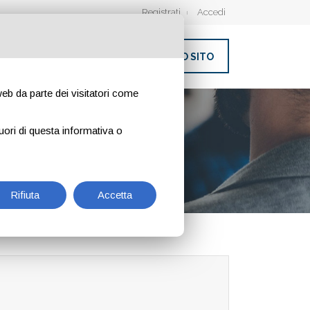
Registrati
Accedi
INSERISCI IL TUO SITO
 web da parte dei visitatori come
RIO BIMA
uori di questa informativa o
Rifiuta
Accetta