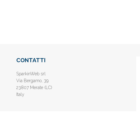
CONTATTI
SparkinWeb srl
Via Bergamo, 39
23807 Merate (LC)
Italy
nline gratis - Inserisci il tuo sito web e aumenta la popolarità sui motori di 