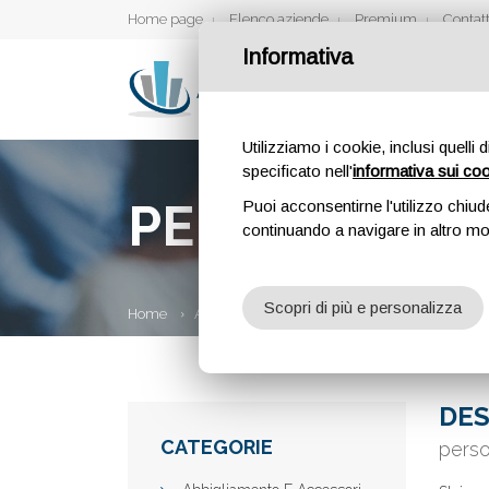
Home page
Elenco aziende
Premium
Contatt
Informativa
Utilizziamo i cookie, inclusi quelli 
specificato nell'
informativa sui co
PERSONAL TR
Puoi acconsentirne l'utilizzo chiud
continuando a navigare in altro m
Scopri di più e personalizza
Home
Aziende
personal Trainer Roma | Dario B
DES
CATEGORIE
perso