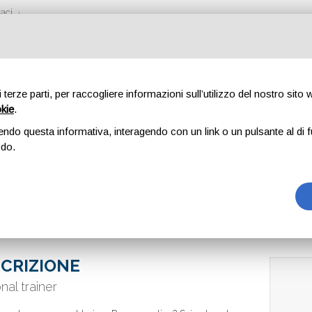
aci
di terze parti, per raccogliere informazioni sull’utilizzo del nostro sito
okie
.
AINER ROMA | DA
endo questa informativa, interagendo con un link o un pulsante al di f
odo.
ima
CRIZIONE
nal trainer