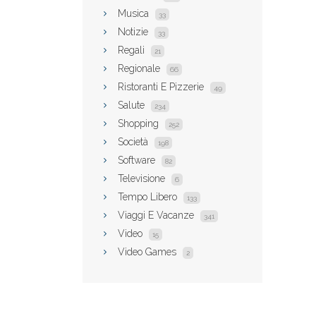
Musica
33
Notizie
33
Regali
21
Regionale
66
Ristoranti E Pizzerie
49
Salute
234
Shopping
252
Società
198
Software
82
Televisione
6
Tempo Libero
133
Viaggi E Vacanze
341
Video
15
Video Games
2