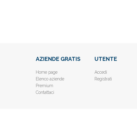
AZIENDE GRATIS
UTENTE
Home page
Accedi
Elenco aziende
Registrati
Premium
Contattaci
© 2019
www.AziendeGratis.it
- Elenco aziende e imprese o