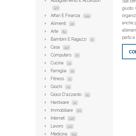
Abbigliamento E Accessori
Stai ce
giusto. 
327
Affari E Finanza
organiz
349
anche p
Alimenti
90
allenam
Arte
89
parto a
Bambini E Ragazzi
21
Casa
397
CO
Computers
70
Cucina
33
Famiglia
20
Fitness
21
Giochi
24
Gioco D'azzardo
45
Hardware
42
Immobiliare
101
Internet
246
Lavoro
342
Medicina
109