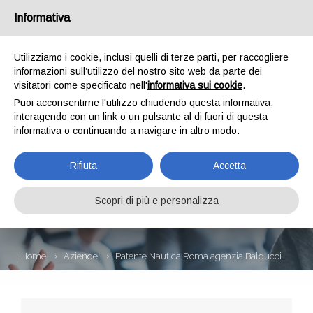
Informativa
Utilizziamo i cookie, inclusi quelli di terze parti, per raccogliere
informazioni sull’utilizzo del nostro sito web da parte dei
visitatori come specificato nell'
informativa sui cookie
.
Puoi acconsentirne l'utilizzo chiudendo questa informativa,
interagendo con un link o un pulsante al di fuori di questa
informativa o continuando a navigare in altro modo.
PATENTE NAUTICA
Rifiuta
Accetta
ROMA AGENZIA
BALDUCCI
Scopri di più e personalizza
Home
Aziende
Patente Nautica Roma agenzia Balducci