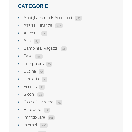
CATEGORIE
Abbigliamento E Accessori
327
Affari E Finanza
349
Alimenti
90
Arte
89
Bambini E Ragazzi
21
Casa
397
Computers
70
Cucina
33
Famiglia
20
Fitness
21
Giochi
24
Gioco D'azzardo
45
Hardware
42
Immobiliare
101
Internet
246