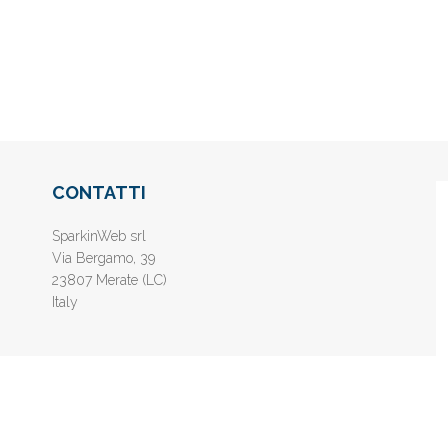
CONTATTI
SparkinWeb srl
Via Bergamo, 39
23807 Merate (LC)
Italy
nline gratis - Inserisci il tuo sito web e aumenta la popolarità sui motori di 