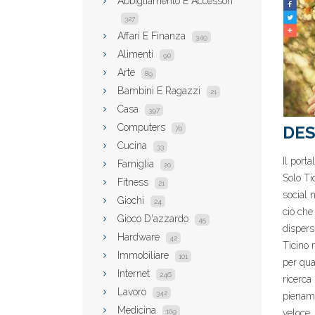
Abbigliamento E Accessori
327
Affari E Finanza
349
Alimenti
90
Arte
89
Bambini E Ragazzi
21
Casa
397
Computers
DES
70
Cucina
33
Il port
Famiglia
20
Solo Ti
Fitness
21
social 
Giochi
24
ciò che
Gioco D'azzardo
45
dispersi
Hardware
42
Ticino 
Immobiliare
101
per qual
Internet
246
ricerca
Lavoro
342
piename
Medicina
109
veloce.