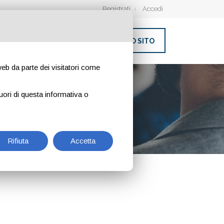
Registrati
Accedi
INSERISCI IL TUO SITO
 web da parte dei visitatori come
uori di questa informativa o
Rifiuta
Accetta