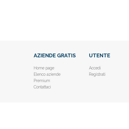
AZIENDE GRATIS
UTENTE
Home page
Accedi
Elenco aziende
Registrati
Premium
Contattaci
© 2019
www.AziendeGratis.it
- Elenco aziende e imprese o