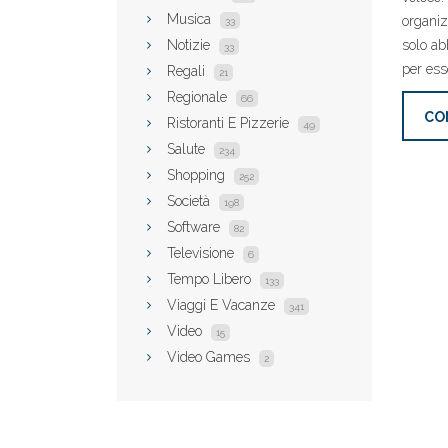
Musica
organiz
33
Notizie
solo ab
33
per ess
Regali
21
Regionale
66
CO
Ristoranti E Pizzerie
49
Salute
234
Shopping
252
Società
198
Software
82
Televisione
6
Tempo Libero
133
Viaggi E Vacanze
341
Video
15
Video Games
2