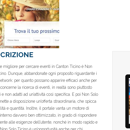
CRIZIONE
ale migliore per cercare eventi in Canton Ticino è Non
cino. Dunque, abbandonate ogni proposito riguardante i
network: per quanto possano apparire efficaci anche per
 concerne la ricerca di eventi, in realtà sono piuttosto
 e non adatti ad un’attività così specifica. E poi Non Solo
mette a disposizione un’offerta straordinaria, che spicca
ità e quantità. Inoltre, il portale vanta un motore di
 interno davvero ben ottimizzato, in grado di rispondere
nte alle esigenze dell’utente, nonché in modo rapido e
 Non Solo Ticino è un’opportunità anche per chi