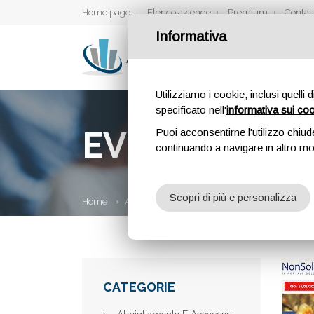
Home page
Elenco aziende
Premium
Contatt
Informativa
Utilizziamo i cookie, inclusi quelli 
specificato nell'
informativa sui co
EVENTI IN C
Puoi acconsentirne l'utilizzo chiud
continuando a navigare in altro m
Scopri di più e personalizza
Home
Aziende
Eventi in Canton Ticino
CATEGORIE