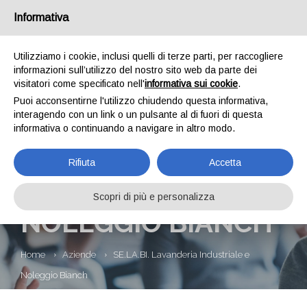
Informativa
Utilizziamo i cookie, inclusi quelli di terze parti, per raccogliere
informazioni sull’utilizzo del nostro sito web da parte dei
visitatori come specificato nell'
informativa sui cookie
.
Puoi acconsentirne l'utilizzo chiudendo questa informativa,
interagendo con un link o un pulsante al di fuori di questa
informativa o continuando a navigare in altro modo.
SE.LA.BI.
Rifiuta
Accetta
LAVANDERIA
INDUSTRIALE E
Scopri di più e personalizza
NOLEGGIO BIANCH
Home
Aziende
SE.LA.BI. Lavanderia Industriale e
Noleggio Bianch