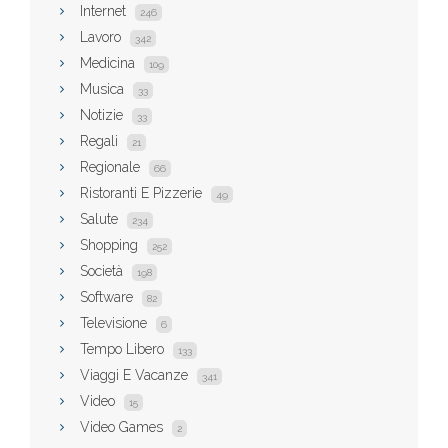
Internet
246
Lavoro
342
Medicina
109
Musica
33
Notizie
33
Regali
21
Regionale
66
Ristoranti E Pizzerie
49
Salute
234
Shopping
252
Società
198
Software
82
Televisione
6
Tempo Libero
133
Viaggi E Vacanze
341
Video
15
Video Games
2