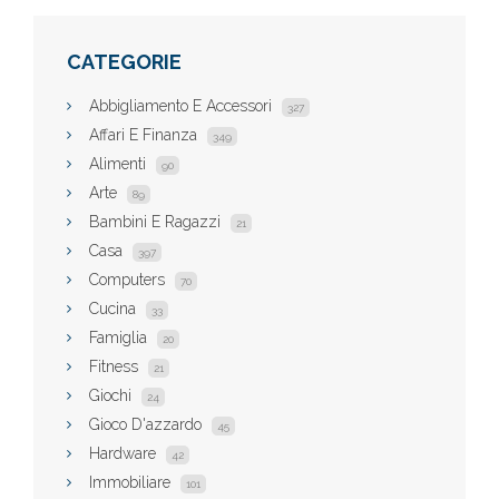
CATEGORIE
Abbigliamento E Accessori
327
Affari E Finanza
349
Alimenti
90
Arte
89
Bambini E Ragazzi
21
Casa
397
Computers
70
Cucina
33
Famiglia
20
Fitness
21
Giochi
24
Gioco D'azzardo
45
Hardware
42
Immobiliare
101