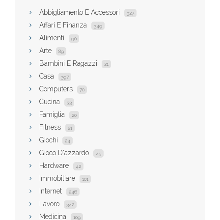
Abbigliamento E Accessori
327
Affari E Finanza
349
Alimenti
90
Arte
89
Bambini E Ragazzi
21
Casa
397
Computers
70
Cucina
33
Famiglia
20
Fitness
21
Giochi
24
Gioco D'azzardo
45
Hardware
42
Immobiliare
101
Internet
246
Lavoro
342
Medicina
109