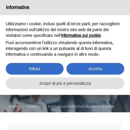
Informativa
Utilizziamo i cookie, inclusi quelli di terze parti, per raccogliere
informazioni sull’utilizzo del nostro sito web da parte dei
visitatori come specificato nell'
informativa sui cookie
.
Puoi acconsentirne l'utilizzo chiudendo questa informativa,
interagendo con un link o un pulsante al di fuori di questa
informativa o continuando a navigare in altro modo.
KETTLEBLAZE
Rifiuta
Accetta
KETTLEBELL DA
COMPETIZIONE
Scopri di più e personalizza
Home
Aziende
Kettleblaze kettlebell da competizione