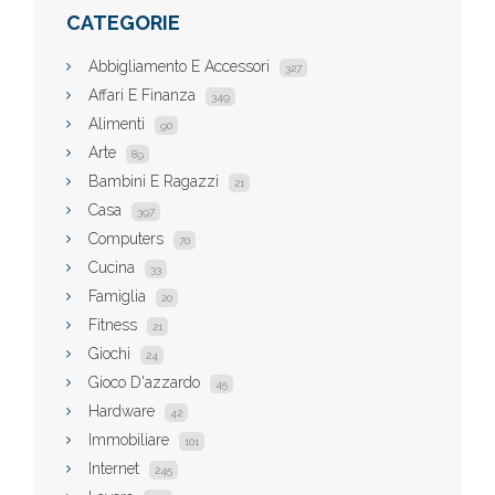
CATEGORIE
Abbigliamento E Accessori
327
Affari E Finanza
349
Alimenti
90
Arte
89
Bambini E Ragazzi
21
Casa
397
Computers
70
Cucina
33
Famiglia
20
Fitness
21
Giochi
24
Gioco D'azzardo
45
Hardware
42
Immobiliare
101
Internet
245