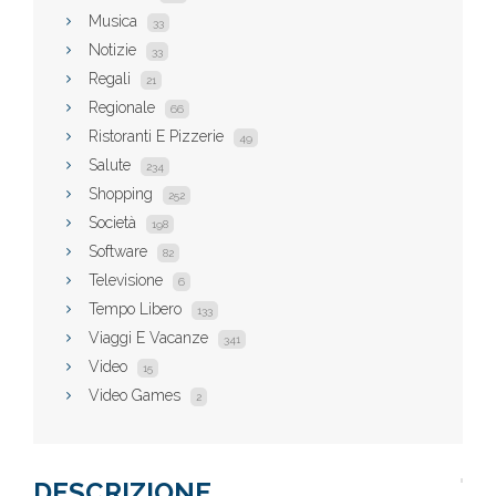
Musica
33
Notizie
33
Regali
21
Regionale
66
Ristoranti E Pizzerie
49
Salute
234
Shopping
252
Società
198
Software
82
Televisione
6
Tempo Libero
133
Viaggi E Vacanze
341
Video
15
Video Games
2
DESCRIZIONE