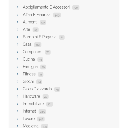
Abbigliamento E Accessori
327
Affari E Finanza
349
Alimenti
90
Arte
89
Bambini E Ragazzi
21
Casa
397
Computers
70
Cucina
33
Famiglia
20
Fitness
21
Giochi
24
Gioco D'azzardo
45
Hardware
42
Immobiliare
101
Internet
245
Lavoro
342
Medicina
109