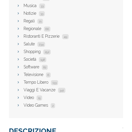
Musica
33
Notizie
33
Regali
21
Regionale
66
Ristoranti E Pizzerie
49
Salute
234
Shopping
252
Società
198
Software
82
Televisione
6
Tempo Libero
133
Viaggi E Vacanze
341
Video
15
Video Games
2
DESCRIZIONE