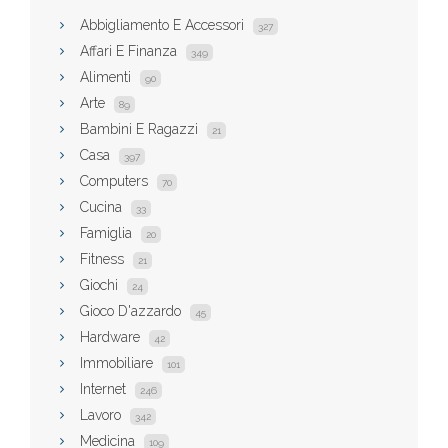
Abbigliamento E Accessori
327
Affari E Finanza
349
Alimenti
90
Arte
89
Bambini E Ragazzi
21
Casa
397
Computers
70
Cucina
33
Famiglia
20
Fitness
21
Giochi
24
Gioco D'azzardo
45
Hardware
42
Immobiliare
101
Internet
246
Lavoro
342
Medicina
109