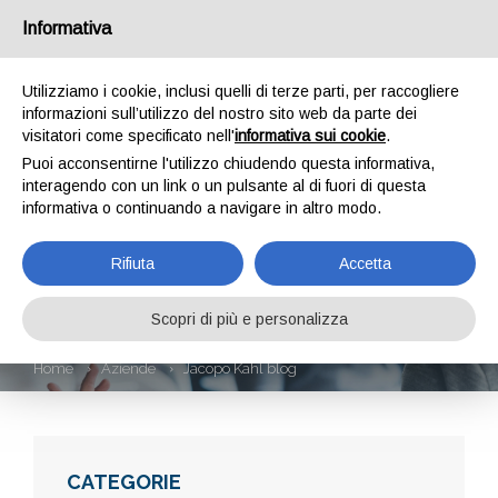
Informativa
Utilizziamo i cookie, inclusi quelli di terze parti, per raccogliere
informazioni sull’utilizzo del nostro sito web da parte dei
visitatori come specificato nell'
informativa sui cookie
.
Puoi acconsentirne l'utilizzo chiudendo questa informativa,
interagendo con un link o un pulsante al di fuori di questa
informativa o continuando a navigare in altro modo.
JACOPO KAHL
Rifiuta
Accetta
BLOG
Scopri di più e personalizza
Home
Aziende
Jacopo Kahl blog
CATEGORIE