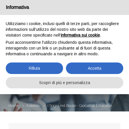
Informativa
Utilizziamo i cookie, inclusi quelli di terze parti, per raccogliere
informazioni sull’utilizzo del nostro sito web da parte dei
visitatori come specificato nell'
informativa sui cookie
.
Puoi acconsentirne l'utilizzo chiudendo questa informativa,
interagendo con un link o un pulsante al di fuori di questa
informativa o continuando a navigare in altro modo.
I SOGNI NEL BAULE
Rifiuta
Accetta
- GIOCATTOLI
EDUCATIVI
Scopri di più e personalizza
Home
Aziende
I Sogni nel Baule - Giocattoli Educativi