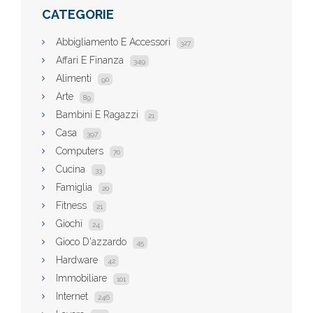
CATEGORIE
Abbigliamento E Accessori
327
Affari E Finanza
349
Alimenti
90
Arte
89
Bambini E Ragazzi
21
Casa
397
Computers
70
Cucina
33
Famiglia
20
Fitness
21
Giochi
24
Gioco D'azzardo
45
Hardware
42
Immobiliare
101
Internet
246