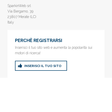
SparkinWeb srl
Via Bergamo, 39
23807 Merate (LC)
Italy
PERCHÈ REGISTRARSI
Inserisci il tuo sito web e aumenta la popolarità sui
motori di ricerca!
INSERISCI IL TUO SITO
© 2019
www.AziendeGratis.it
- Elenco aziende e imprese online
gratis - Inserisci il tuo sito web e aumenta la popolarità sui motori
di ricerca!
Privacy Policy
|
Cookie Policy
(Personalizza)