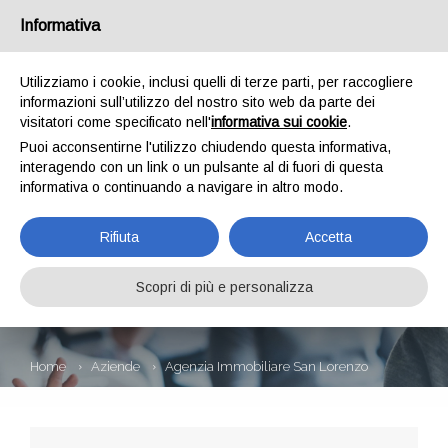
Informativa
Utilizziamo i cookie, inclusi quelli di terze parti, per raccogliere
informazioni sull’utilizzo del nostro sito web da parte dei
visitatori come specificato nell'
informativa sui cookie
.
Puoi acconsentirne l'utilizzo chiudendo questa informativa,
interagendo con un link o un pulsante al di fuori di questa
informativa o continuando a navigare in altro modo.
AGENZIA
Rifiuta
Accetta
IMMOBILIARE SAN
LORENZO
Scopri di più e personalizza
Home
Aziende
Agenzia Immobiliare San Lorenzo