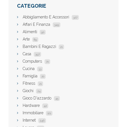
CATEGORIE
Abbigliamento E Accessori
327
Affari E Finanza
349
Alimenti
90
Arte
89
Bambini E Ragazzi
21
Casa
397
Computers
70
Cucina
33
Famiglia
20
Fitness
21
Giochi
24
Gioco D'azzardo
45
Hardware
42
Immobiliare
101
Internet
246